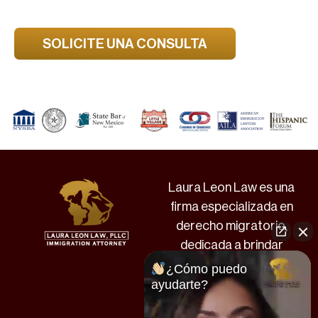
tu pareja de vuelta a casa.
SOLICITE UNA CONSULTA
Laura Leon Law es una
firma especializada en
derecho migratorio,
dedicada a brindar
asesoría legal profesional
¿Cómo puedo
y personalizada a la
ayudarte?
comunidad hispana en