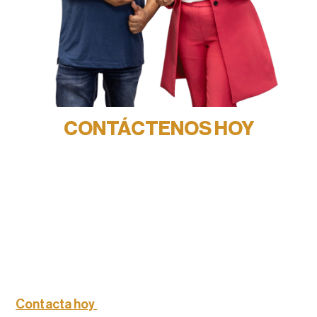
CONTÁCTENOS HOY
PARA COMENZAR TU SOLICITUD
DE VISADO K-1
Si estás listo para empezar tu solicitud de visado
K-1, no esperes a que un error te ralentice. Laura
Leon Law PLLC está aquí para guiarte a ti y a tu
prometido en cada paso del camino.
El amor no debería retrasarse ni separarse;
Contacta hoy
mismo y vamos a ayudarte a traer a