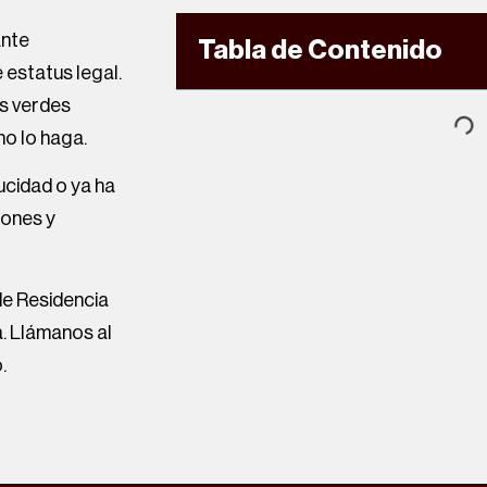
ante
Tabla de Contenido
e estatus legal.
as verdes
o lo haga.
ucidad o ya ha
iones y
de Residencia
. Llámanos al
.