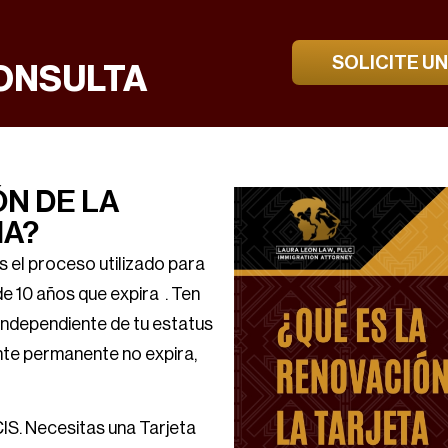
SOLICITE U
ONSULTA
ÓN DE LA
IA?
s el proceso utilizado para
e 10 años que expira . Ten
 independiente de tu estatus
nte permanente no expira,
S. Necesitas una Tarjeta