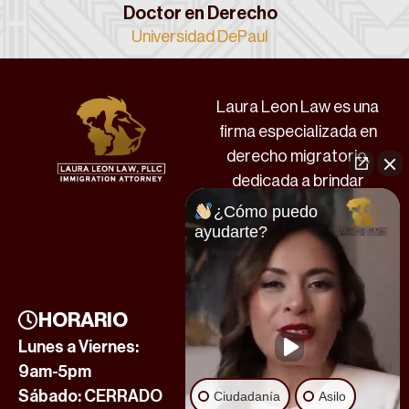
Doctor en Derecho
Universidad DePaul
Laura Leon Law es una
firma especializada en
derecho migratorio,
dedicada a brindar
asesoría legal profesional
¿Cómo puedo
y personalizada a la
ayudarte?
comunidad hispana en
Estados Unidos.
HORARIO
CONTÁCTANOS
Lunes a Viernes:
Bryan, TX: (979)
9am-5pm
810-8880
Sábado: CERRADO
Más Información
Ciudadanía
Asilo